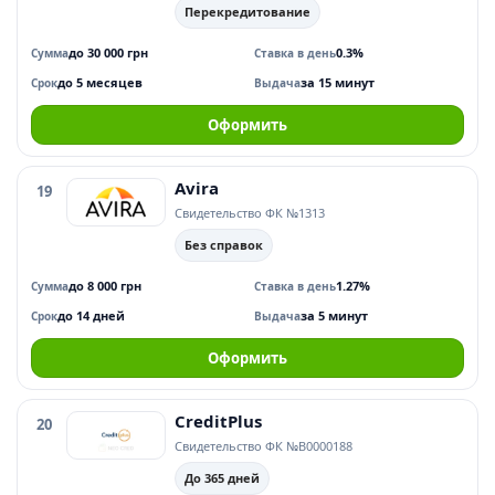
Перекредитование
до 30 000 грн
0.3%
Сумма
Ставка в день
до 5 месяцев
за 15 минут
Срок
Выдача
Оформить
Avira
19
Свидетельство ФК №1313
Без справок
до 8 000 грн
1.27%
Сумма
Ставка в день
до 14 дней
за 5 минут
Срок
Выдача
Оформить
CreditPlus
20
Свидетельство ФК №В0000188
До 365 дней