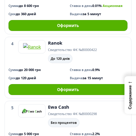
до 8 600 грн
0.01%
Акционная
Сумма
Ставка в день
до 360 дней
за 5 минут
Срок
Выдача
Оформить
Ranok
4
Свидетельство ФК №В0000422
До 120 днів
до 20 000 грн
0.9%
Сумма
Ставка в день
до 120 дней
за 15 минут
Срок
Выдача
←
Содержание
Оформить
Ewa Cash
5
Свидетельство ФК №В0000298
Без процентов
до 5 000 грн
2.2%
Сумма
Ставка в день