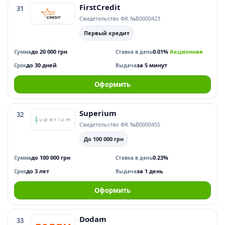
FirstCredit
31
Свидетельство ФК №В0000423
Первый кредит
до 20 000 грн
0.01%
Акционная
Сумма
Ставка в день
до 30 дней
за 5 минут
Срок
Выдача
Оформить
Superium
32
Свидетельство ФК №В0000455
До 100 000 грн
до 100 000 грн
0.23%
Сумма
Ставка в день
до 3 лет
за 1 день
Срок
Выдача
Оформить
Dodam
33