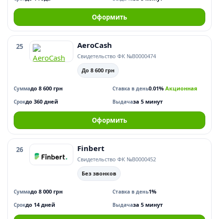
Оформить
AeroCash
25
Свидетельство ФК №В0000474
До 8 600 грн
до 8 600 грн
0.01%
Акционная
Сумма
Ставка в день
до 360 дней
за 5 минут
Срок
Выдача
Оформить
Finbert
26
Свидетельство ФК №В0000452
Без звонков
до 8 000 грн
1%
Сумма
Ставка в день
до 14 дней
за 5 минут
Срок
Выдача