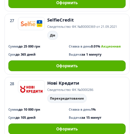
Оформить
SelfieCredit
27
Свидетельство ФК №В0000369 от 21.09.2021
Дія
до 25 000 грн
0.01%
Акционная
Сумма
Ставка в день
до 365 дней
за 1 минуту
Срок
Выдача
Оформить
Нові Кредити
28
Свидетельство ФК №0000286
Перекредитование
до 10 000 грн
1%
Сумма
Ставка в день
до 105 дней
за 15 минут
Срок
Выдача
Оформить