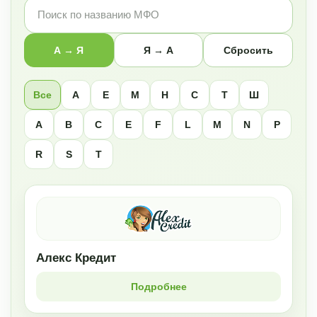
А → Я
Я → А
Сбросить
Все
А
Е
М
Н
С
Т
Ш
A
B
C
E
F
L
M
N
P
R
S
T
Алекс Кредит
Подробнее