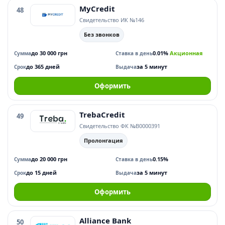
MyCredit
48
Свидетельство ИК №146
Без звонков
до 30 000 грн
0.01%
Акционная
Сумма
Ставка в день
до 365 дней
за 5 минут
Срок
Выдача
Оформить
TrebaCredit
49
Свидетельство ФК №В0000391
Пролонгация
до 20 000 грн
0.15%
Сумма
Ставка в день
до 15 дней
за 5 минут
Срок
Выдача
Оформить
Alliance Bank
50