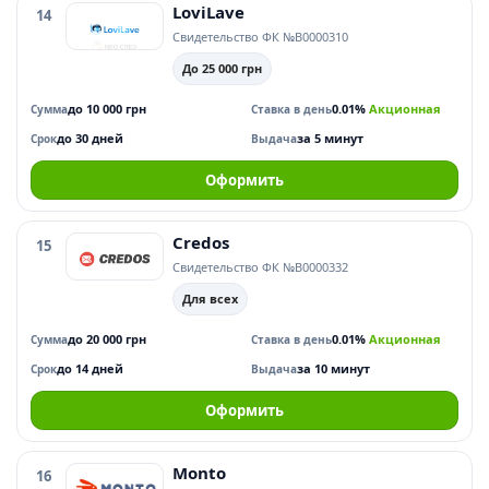
LoviLave
14
Свидетельство ФК №В0000310
До 25 000 грн
до 10 000 грн
0.01%
Акционная
Сумма
Ставка в день
до 30 дней
за 5 минут
Срок
Выдача
Оформить
Credos
15
Свидетельство ФК №В0000332
Для всех
до 20 000 грн
0.01%
Акционная
Сумма
Ставка в день
до 14 дней
за 10 минут
Срок
Выдача
Оформить
Monto
16