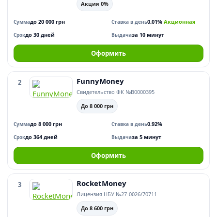
Акция 0%
до 20 000 грн
0.01%
Акционная
Сумма
Ставка в день
до 30 дней
за 10 минут
Срок
Выдача
Оформить
FunnyMoney
2
Свидетельство ФК №В0000395
До 8 000 грн
до 8 000 грн
0.92%
Сумма
Ставка в день
до 364 дней
за 5 минут
Срок
Выдача
Оформить
RocketMoney
3
Лицензия НБУ №27-0026/70711
До 8 600 грн