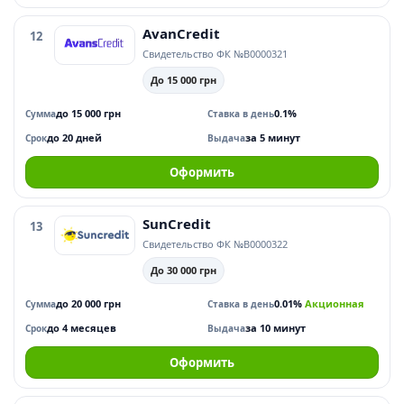
AvanCredit
12
Свидетельство ФК №В0000321
До 15 000 грн
до 15 000 грн
0.1%
Сумма
Ставка в день
до 20 дней
за 5 минут
Срок
Выдача
Оформить
SunCredit
13
Свидетельство ФК №В0000322
До 30 000 грн
до 20 000 грн
0.01%
Акционная
Сумма
Ставка в день
до 4 месяцев
за 10 минут
Срок
Выдача
Оформить