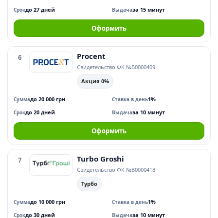
до 27 дней
за 15 минут
Срок
Выдача
Оформить
Procent
6
Свидетельство ФК №В0000409
Акция 0%
до 20 000 грн
1%
Сумма
Ставка в день
до 20 дней
за 10 минут
Срок
Выдача
Оформить
Turbo Groshi
7
Свидетельство ФК №В0000418
Турбо
до 10 000 грн
1%
Сумма
Ставка в день
до 30 дней
за 10 минут
Срок
Выдача