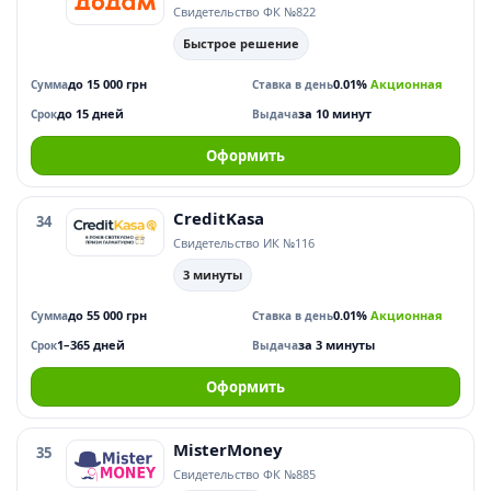
Свидетельство ФК №822
Быстрое решение
до 15 000 грн
0.01%
Акционная
Сумма
Ставка в день
до 15 дней
за 10 минут
Срок
Выдача
Оформить
CreditKasa
34
Свидетельство ИК №116
3 минуты
до 55 000 грн
0.01%
Акционная
Сумма
Ставка в день
1–365 дней
за 3 минуты
Срок
Выдача
Оформить
MisterMoney
35
Свидетельство ФК №885