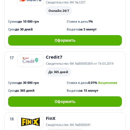
Свидетельство ФК №1207
Онлайн 24/7
до 10 000 грн
1%
Сумма
Ставка в день
до 30 дней
за 5 минут
Срок
Выдача
Оформить
Credit7
17
Свидетельство ФК №В0000369 от 19.03.2019
До 365 дней
до 30 000 грн
0.01%
Акционная
Сумма
Ставка в день
до 365 дней
за 15 минут
Срок
Выдача
Оформить
FinX
18
Свидетельство ФК №В000041