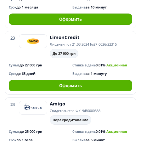
до 1 месяца
за 10 минут
Срок
Выдача
Оформить
LimonCredit
23
Лицензия от 21.03.2024 №27-0026/22315
До 27 000 грн
до 27 000 грн
0.01%
Акционная
Сумма
Ставка в день
до 65 дней
за 1 минуту
Срок
Выдача
Оформить
Amigo
24
Свидетельство ФК №В0000388
Перекредитование
до 25 000 грн
0.01%
Акционная
Сумма
Ставка в день
до 1 года
за 5 минут
Срок
Выдача