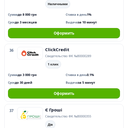
Наличными
до 8 000 грн
1%
Сумма
Ставка в день
до 3 месяцев
за 10 минут
Срок
Выдача
Оформить
ClickCredit
36
Свидетельство ФК №В0000289
1 клик
до 3 000 грн
0.1%
Сумма
Ставка в день
до 30 дней
за 5 минут
Срок
Выдача
Оформить
Є Гроші
37
Свидетельство ФК №В0000355
Дія