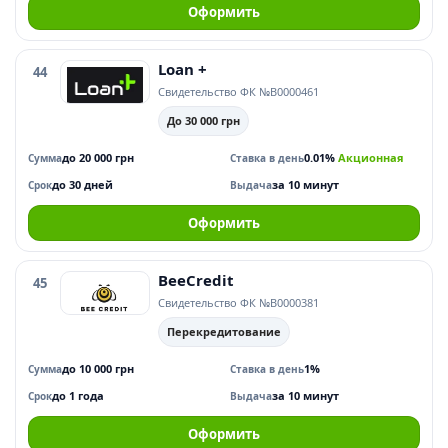
Оформить
Loan +
44
Свидетельство ФК №В0000461
До 30 000 грн
до 20 000 грн
0.01%
Акционная
Сумма
Ставка в день
до 30 дней
за 10 минут
Срок
Выдача
Оформить
BeeCredit
45
Свидетельство ФК №В0000381
Перекредитование
до 10 000 грн
1%
Сумма
Ставка в день
до 1 года
за 10 минут
Срок
Выдача
Оформить