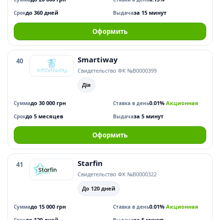
до 360 дней
за 15 минут
Срок
Выдача
Оформить
Smartiway
40
Свидетельство ФК №В0000399
Дія
до 30 000 грн
0.01%
Акционная
Сумма
Ставка в день
до 5 месяцев
за 5 минут
Срок
Выдача
Оформить
Starfin
41
Свидетельство ФК №В0000322
До 120 дней
до 15 000 грн
0.01%
Акционная
Сумма
Ставка в день
до 120 дней
за 5 минут