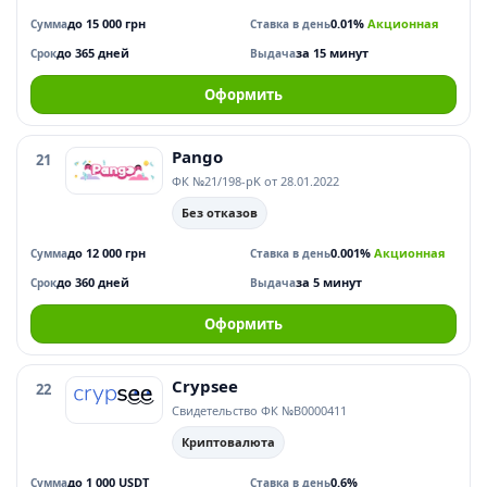
до 15 000 грн
0.01%
Акционная
Сумма
Ставка в день
до 365 дней
за 15 минут
Срок
Выдача
Оформить
Pango
21
ФК №21/198-pK от 28.01.2022
Без отказов
до 12 000 грн
0.001%
Акционная
Сумма
Ставка в день
до 360 дней
за 5 минут
Срок
Выдача
Оформить
Crypsee
22
Свидетельство ФК №В0000411
Криптовалюта
до 1 000 USDT
0.6%
Сумма
Ставка в день