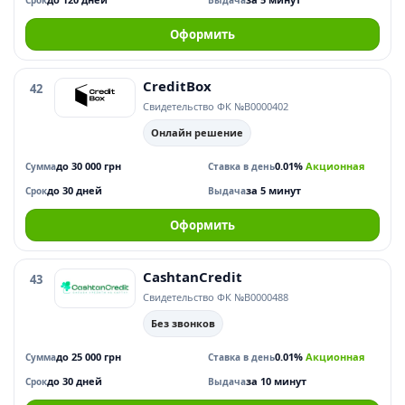
Срок
Выдача
Оформить
CreditBox
42
Свидетельство ФК №В0000402
Онлайн решение
до 30 000 грн
0.01%
Акционная
Сумма
Ставка в день
до 30 дней
за 5 минут
Срок
Выдача
Оформить
CashtanCredit
43
Свидетельство ФК №В0000488
Без звонков
до 25 000 грн
0.01%
Акционная
Сумма
Ставка в день
до 30 дней
за 10 минут
Срок
Выдача