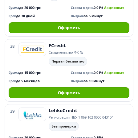
до 20 000 грн
0.01%
Акционная
Сумма
Ставка в день
до 30 дней
за 5 минут
Срок
Выдача
Оформить
FCredit
38
Свидетельство ФК №—
Первая бесплатно
до 15 000 грн
0.01%
Акционная
Сумма
Ставка в день
до 5 месяцев
за 10 минут
Срок
Выдача
Оформить
LehkoCredit
39
Регистрация НБУ 1 069 102 0000 043104
Без проверки
до 20 000 грн
0.15%
Сумма
Ставка в день